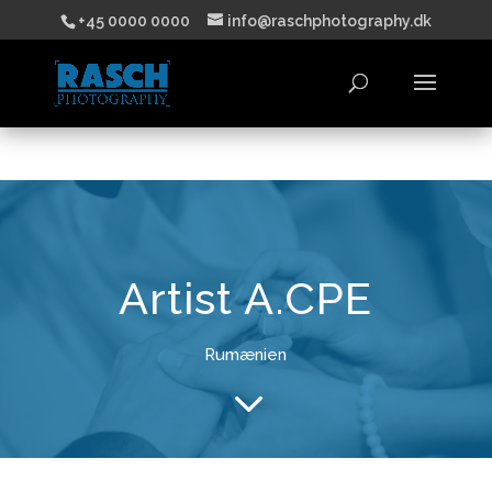
+45 0000 0000
info@raschphotography.dk
Artist A.CPE
Rumænien
3