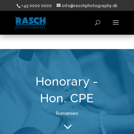
+45 0000 0000
info@raschphotography.dk
Honorary -
Hon. CPE
Rumænien
3